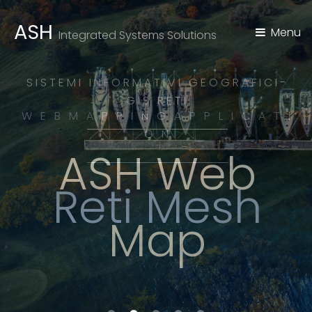
ASH
Menu
Integrated Systems Solutions
SISTEMI INFORMATIVI GEOGRAFICI-
GIS
RETI
W E B M A P P I N G A P P L I C A T I
O N
ASH Web
Reti Mesh
Map
0
1
2
3
4