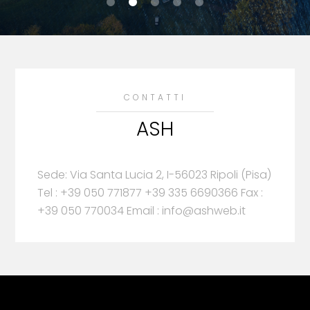
CONTATTI
ASH
Sede: Via Santa Lucia 2, I-56023 Ripoli (Pisa)
Tel : +39 050 771877 +39 335 6690366 Fax :
+39 050 770034 Email : info@ashweb.it